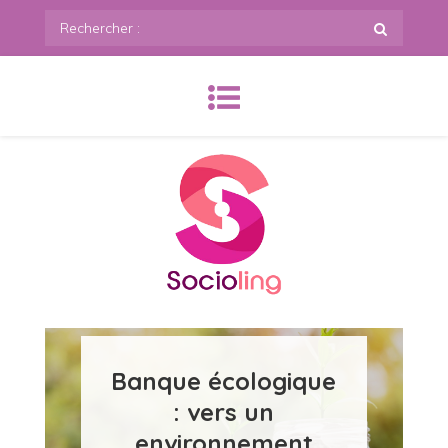
Skip
Rechercher
to
:
content
SoCioling.org
Banque écologique
: vers un
environnement