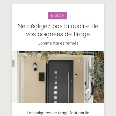
MAISON
Ne négligez pas la qualité de
vos poignées de tirage
sur
Commentaires fermés
Ne
négligez
pas
la
qualité
de
vos
poignées
de
Les poignées de tirage font partie
tirage