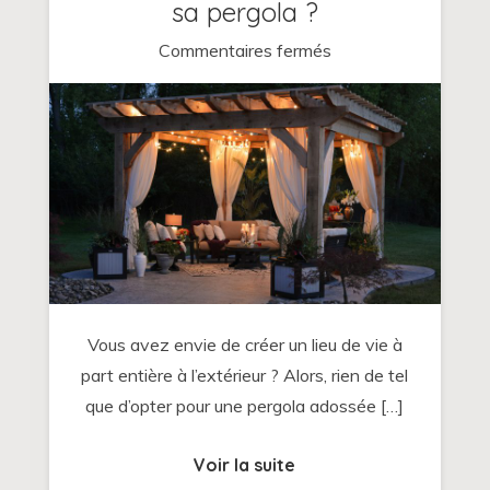
sa pergola ?
sur
Commentaires fermés
Ou
se
procurer
des
pièces
en
fer
et
en
Vous avez envie de créer un lieu de vie à
métal
part entière à l’extérieur ? Alors, rien de tel
pour
que d’opter pour une pergola adossée […]
réaliser
sa
Voir la suite
pergola