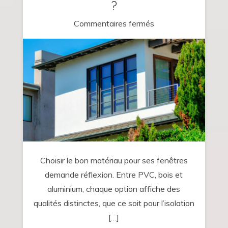
?
sur
Commentaires fermés
PVC,
bois
ou
aluminium
:
quel
type
de
fenêtre
Choisir le bon matériau pour ses fenêtres
privilégier
demande réflexion. Entre PVC, bois et
pour
aluminium, chaque option affiche des
votre
qualités distinctes, que ce soit pour l’isolation
maison
[…]
?