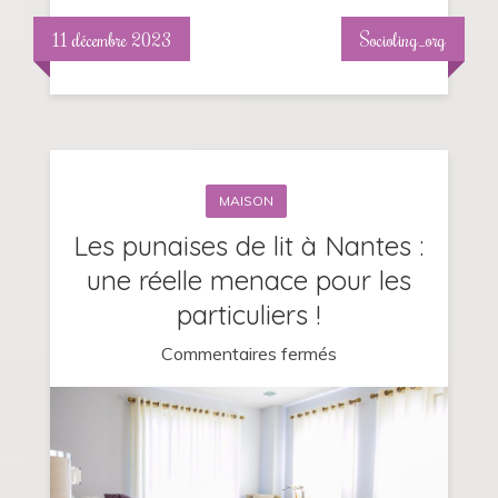
?
11 décembre 2023
Socioling_org
MAISON
Les punaises de lit à Nantes :
une réelle menace pour les
particuliers !
sur
Commentaires fermés
Les
punaises
de
lit