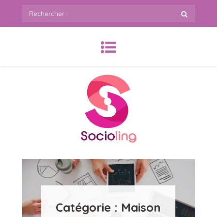
Skip
Rechercher
to
:
content
SoCioling.org
Catégorie :
Maison