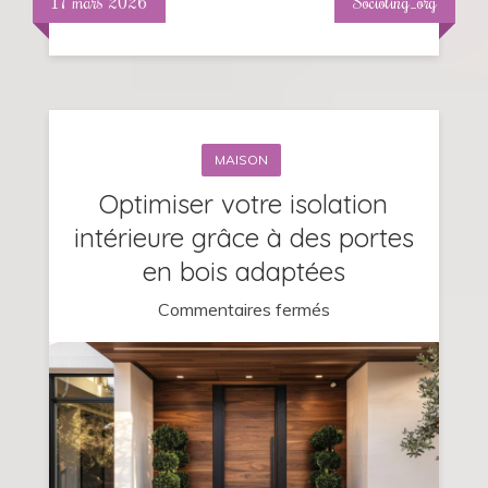
17 mars 2026
Socioling_org
MAISON
Optimiser votre isolation
intérieure grâce à des portes
en bois adaptées
sur
Commentaires fermés
Optimiser
votre
isolation
intérieure
grâce