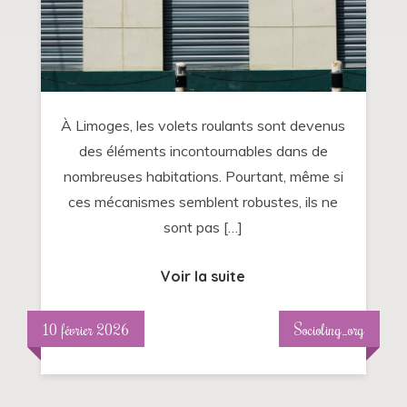
volets
roulants
à
Limoges
:
À Limoges, les volets roulants sont devenus
quand
des éléments incontournables dans de
faire
nombreuses habitations. Pourtant, même si
appel
ces mécanismes semblent robustes, ils ne
à
sont pas […]
un
pro
Voir la suite
?
10 février 2026
Socioling_org