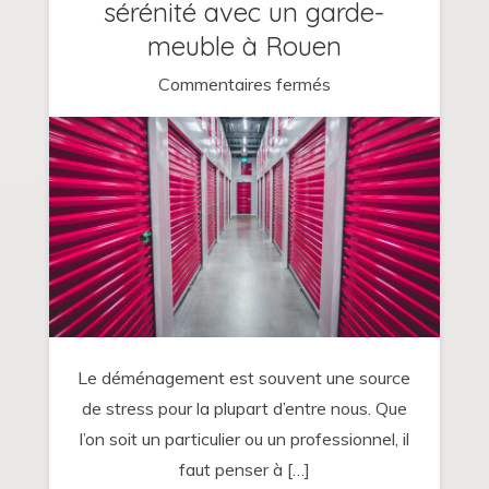
sérénité avec un garde-
meuble à Rouen
sur
Commentaires fermés
Organisez
votre
déménagement
en
toute
sérénité
avec
un
garde-
Le déménagement est souvent une source
meuble
de stress pour la plupart d’entre nous. Que
à
l’on soit un particulier ou un professionnel, il
Rouen
faut penser à […]