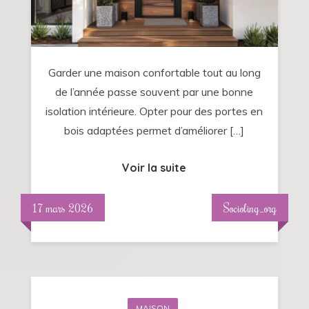
à
des
portes
en
Garder une maison confortable tout au long
bois
de l’année passe souvent par une bonne
adaptées
isolation intérieure. Opter pour des portes en
bois adaptées permet d’améliorer […]
Voir la suite
17 mars 2026
Socioling_org
MAISON