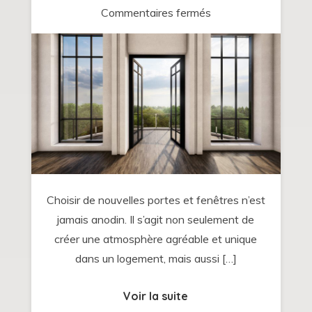
sur
Commentaires fermés
Comment
choisir
ses
portes
et
fenêtres
pour
allier
confort
Choisir de nouvelles portes et fenêtres n’est
et
jamais anodin. Il s’agit non seulement de
style
créer une atmosphère agréable et unique
?
dans un logement, mais aussi […]
Voir la suite