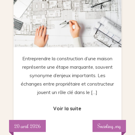
efficacement
avec
son
constructeur
de
maison
?
Entreprendre la construction d’une maison
représente une étape marquante, souvent
synonyme d’enjeux importants. Les
échanges entre propriétaire et constructeur
jouent un rôle clé dans le […]
Voir la suite
20 avril 2026
Socioling_org