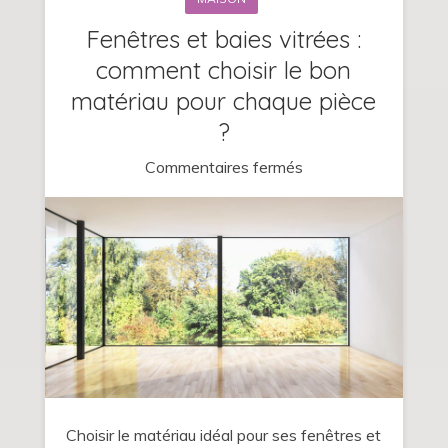
Fenêtres et baies vitrées :
comment choisir le bon
matériau pour chaque pièce
?
sur
Commentaires fermés
Fenêtres
et
baies
vitrées
:
comment
choisir
le
bon
Choisir le matériau idéal pour ses fenêtres et
matériau