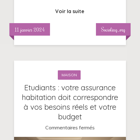
Voir la suite
11 janvier 2024
Socioling_org
MAISON
Etudiants : votre assurance
habitation doit correspondre
à vos besoins réels et votre
budget
sur
Commentaires fermés
Etudiants