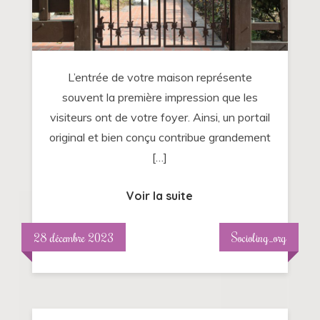
à
votre
extérieur
en
L’entrée de votre maison représente
choisissant
souvent la première impression que les
l’originalité
visiteurs ont de votre foyer. Ainsi, un portail
original et bien conçu contribue grandement
[…]
Voir la suite
28 décembre 2023
Socioling_org