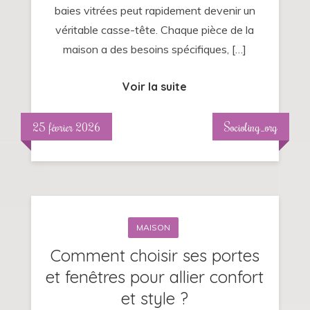
baies vitrées peut rapidement devenir un
pour
véritable casse-tête. Chaque pièce de la
chaque
maison a des besoins spécifiques, […]
pièce
?
Voir la suite
25 février 2026
Socioling_org
MAISON
Comment choisir ses portes
et fenêtres pour allier confort
et style ?