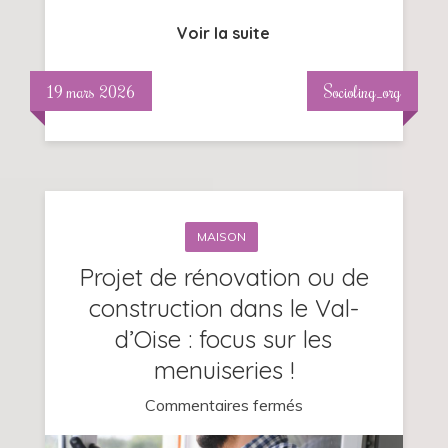
Voir la suite
19 mars 2026
Socioling_org
MAISON
Projet de rénovation ou de
construction dans le Val-
d’Oise : focus sur les
menuiseries !
sur
Commentaires fermés
Projet