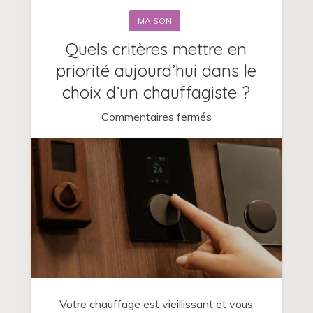
MAISON
Quels critères mettre en
priorité aujourd’hui dans le
choix d’un chauffagiste ?
sur
Commentaires fermés
Quels
critères
mettre
en
priorité
aujourd’hui
dans
le
choix
Votre chauffage est vieillissant et vous
d’un