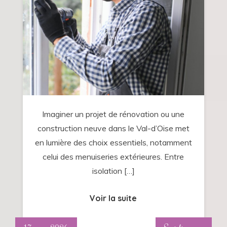
de
rénovation
ou
de
construction
dans
le
Val-
Imaginer un projet de rénovation ou une
d’Oise
construction neuve dans le Val-d’Oise met
:
en lumière des choix essentiels, notamment
focus
celui des menuiseries extérieures. Entre
sur
isolation […]
les
menuiseries
Voir la suite
!