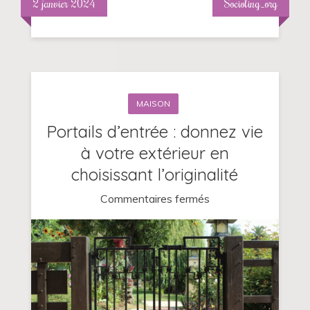
2 janvier 2024
Socioling_org
MAISON
Portails d’entrée : donnez vie
à votre extérieur en
choisissant l’originalité
sur
Commentaires fermés
Portails
d’entrée
:
donnez
vie