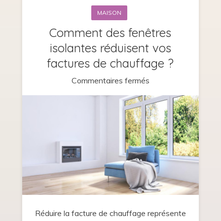
MAISON
Comment des fenêtres
isolantes réduisent vos
factures de chauffage ?
sur
Commentaires fermés
Comment
des
fenêtres
isolantes
réduisent
vos
factures
de
chauffage
Réduire la facture de chauffage représente
?