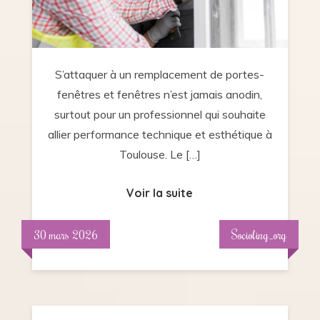
et
portes
pour
votre
S’attaquer à un remplacement de portes-
projet
fenêtres et fenêtres n’est jamais anodin,
de
surtout pour un professionnel qui souhaite
remplacement
allier performance technique et esthétique à
à
Toulouse. Le […]
Toulouse
?
Voir la suite
30 mars 2026
Socioling_org