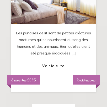
à
Nantes
:
une
réelle
Les punaises de lit sont de petites créatures
menace
nocturnes qui se nourrissent du sang des
pour
humains et des animaux. Bien qu’elles aient
les
été presque éradiquées […]
particuliers
!
Voir la suite
3 novembre 2023
Socioling_org