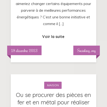
aimeriez changer certains équipements pour
chauffagiste
parvenir à de meilleures performances
?
énergétiques ? C’est une bonne initiative et
comme il […]
Voir la suite
18 décembre 2023
Socioling_org
MAISON
Ou se procurer des pièces en
fer et en métal pour réaliser