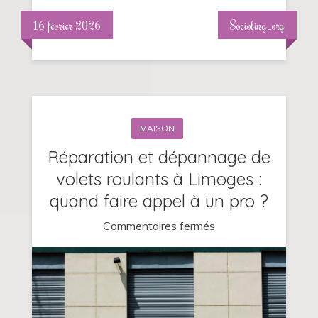
16 février 2026
Socioling_org
MAISON
Réparation et dépannage de
volets roulants à Limoges :
quand faire appel à un pro ?
sur
Commentaires fermés
Réparation
et
dépannage
de