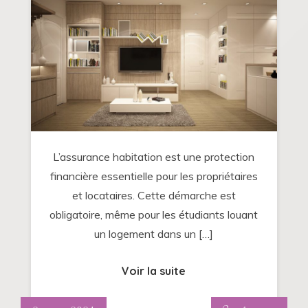
:
votre
assurance
habitation
doit
correspondre
à
vos
L’assurance habitation est une protection
besoins
financière essentielle pour les propriétaires
réels
et locataires. Cette démarche est
et
obligatoire, même pour les étudiants louant
votre
un logement dans un […]
budget
Voir la suite