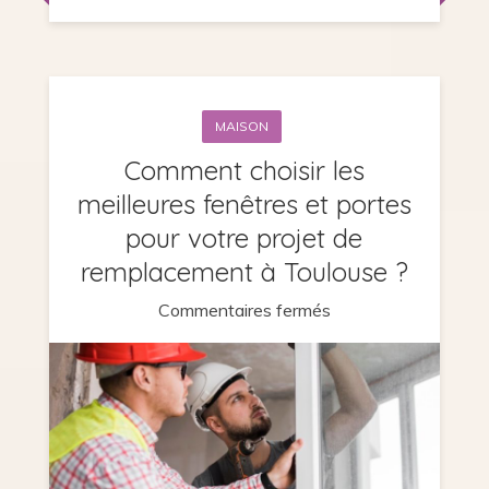
MAISON
Comment choisir les
meilleures fenêtres et portes
pour votre projet de
remplacement à Toulouse ?
sur
Commentaires fermés
Comment
choisir
les
meilleures
fenêtres