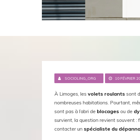
SOCIOLING_ORG
10 FÉVRIER 2
À Limoges, les
volets roulants
sont d
nombreuses habitations. Pourtant, mê
sont pas à l’abri de
blocages
ou de
dy
survient, la question revient souvent :
contacter un
spécialiste du dépanna