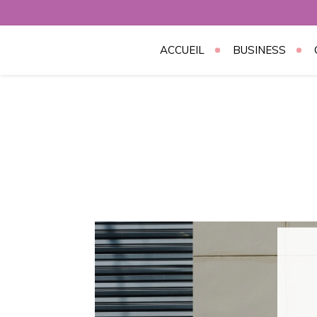
Skip
to
content
ACCUEIL
BUSINESS
SoCioling.or