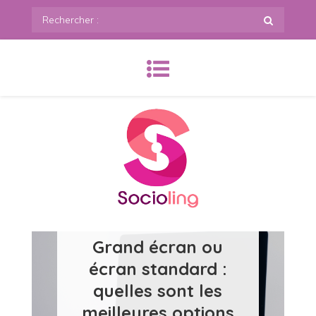
Skip
Rechercher
to
:
content
SoCioling.org
Grand écran ou
écran standard :
quelles sont les
meilleures options