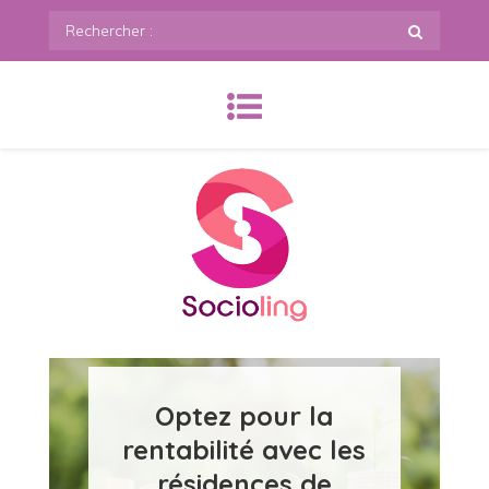
Skip
Rechercher
to
:
content
SoCioling.org
Optez pour la
rentabilité avec les
résidences de