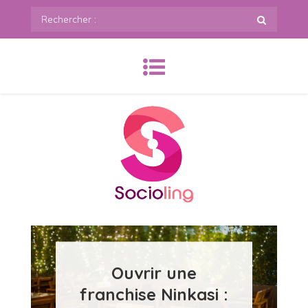
Skip
Rechercher
to
:
content
SoCioling.org
Ouvrir une
franchise Ninkasi :