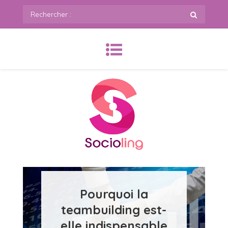
Skip
Rechercher
to
:
content
SoCioling.org
Pourquoi la
teambuilding est-
elle indispensable