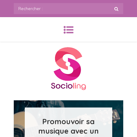
Skip
Rechercher
to
:
content
SoCioling.org
Promouvoir sa
musique avec un