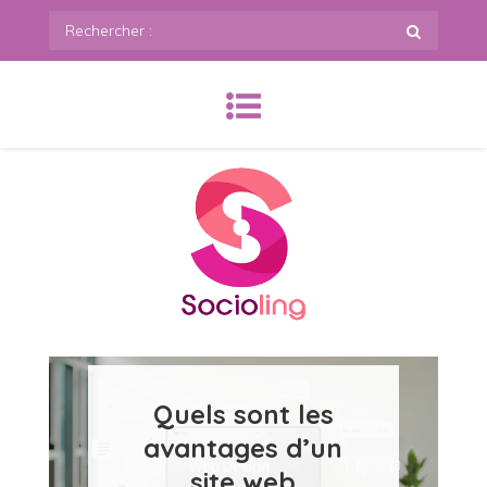
Skip
Rechercher
to
:
content
SoCioling.org
Quels sont les
avantages d’un
site web