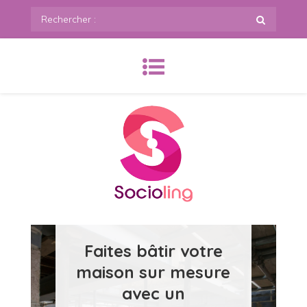
Skip
Rechercher
to
:
content
SoCioling.org
Faites bâtir votre
maison sur mesure
avec un