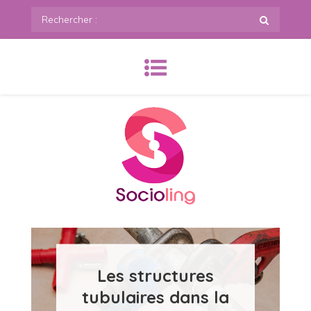
Skip
Rechercher
to
:
content
SoCioling.org
Les structures
tubulaires dans la